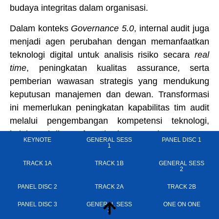
budaya integritas dalam organisasi.
Dalam konteks
Governance 5.0
, internal audit juga
menjadi agen perubahan dengan memanfaatkan
teknologi digital untuk analisis risiko secara
real
time
, peningkatan kualitas assurance, serta
pemberian wawasan strategis yang mendukung
keputusan manajemen dan dewan. Transformasi
ini memerlukan peningkatan kapabilitas tim audit
melalui pengembangan kompetensi teknologi,
kolaborasi lintas fungsi, dan pemahaman yang
KEYNOTE
GENERAL SESS
PANEL DISC 1
lebih dalam terhadap risiko strategis. Integrasi
1
dengan
enterprise risk management
dan
TRACK 1A
TRACK 1B
GENERAL SESS
2
keterlibatan audit sejak tahap perencanaan inisiatif
strategis memungkinkan organisasi tidak hanya
PANEL DISC 2
TRACK 2A
TRACK 2B
mengelola risiko secara efektif, tetapi juga
PANEL DISC 3
GENERAL SESS
ONE ON ONE
3
mendorong penciptaan nilai jangka panjang yang