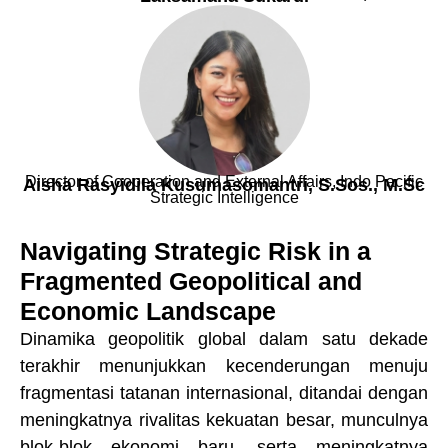
Director of Cooperation and External Affairs, Indo Pacific
Aisha Rasyidila Kusumasomantri, S.Sos., M.Sc
Strategic Intelligence
Navigating Strategic Risk in a
Fragmented Geopolitical and
Economic Landscape
Dinamika geopolitik global dalam satu dekade
terakhir menunjukkan kecenderungan menuju
fragmentasi tatanan internasional, ditandai dengan
meningkatnya rivalitas kekuatan besar, munculnya
blok-blok ekonomi baru, serta meningkatnya