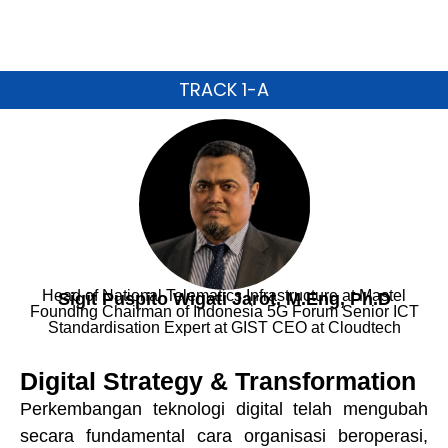
TRACK 1-A
Head of National Telematics Infrastructure at Mastel
Sigit Puspito Wigati Jarot, M.Eng, Ph.D
Founding Chairman of Indonesia 5G Forum Senior ICT
Standardisation Expert at GIST CEO at Cloudtech
Digital Strategy & Transformation
Perkembangan teknologi digital telah mengubah
secara fundamental cara organisasi beroperasi,